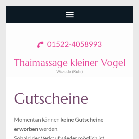
Zum
Inhalt
01522-4058993
springen
(Enter
Thaimassage kleiner Vogel
drücken)
Wickede (Ruhr)
Gutscheine
Momentan können
keine Gutscheine
erworben
werden.
Sobald der Verkauf wieder möglich ist,