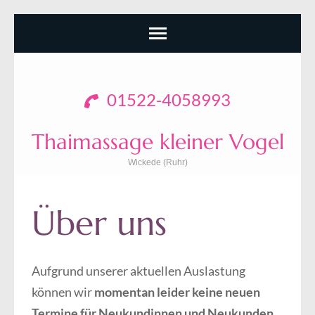
Zum
Inhalt
01522-4058993
springen
(Enter
Thaimassage kleiner Vogel
drücken)
Wickede (Ruhr)
Über uns
Aufgrund unserer aktuellen Auslastung
können wir
momentan leider keine neuen
Termine für Neukundinnen und Neukunden